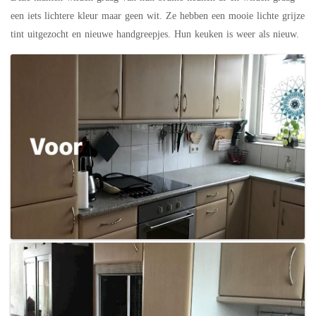
een iets lichtere kleur maar geen wit. Ze hebben een mooie lichte grijze
tint uitgezocht en nieuwe handgreepjes. Hun keuken is weer als nieuw.