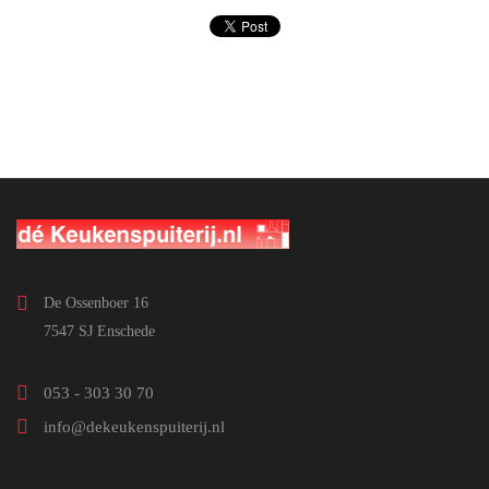
De Ossenboer 16
7547 SJ Enschede
053 - 303 30 70
info@dekeukenspuiterij.nl